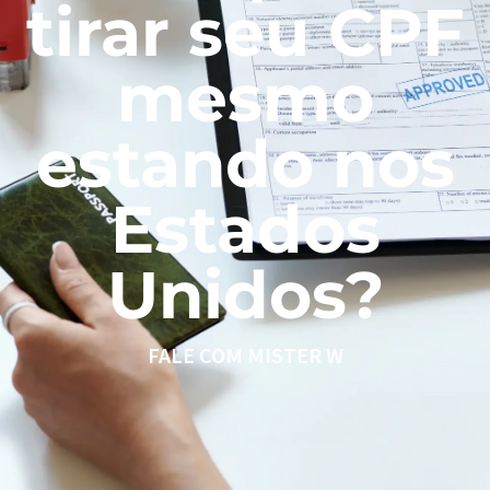
tirar seu CPF
mesmo
estando nos
Estados
Unidos?
FALE COM MISTER W