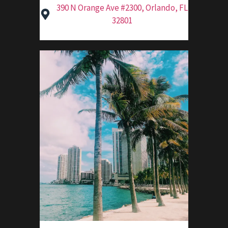
390 N Orange Ave #2300, Orlando, FL
32801